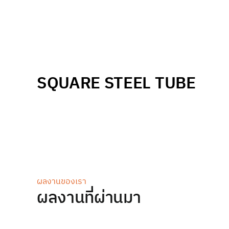
SQUARE STEEL TUBE
ผลงานของเรา
ผลงานที่ผ่านมา