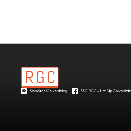
SiamSteelGalvanizing
SSG RGC - Hot Dip Galvanizin